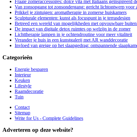
Fraaie zomeraccessoires: dolce vita met Italiaans geïnspireerd d
Van zonsopgang tot zonsondergang: gericht lichtontwerp voor 
Prikkel je zintuigen: aromatherapie in zomerse huiskamers
Sculpturale elementen: kunst als focuspunt in je terrasdesign
Betreed een wereld van mogelijkheden met opvouwbare buite
De impact van digitale detox ruimtes op welzijn in de zomer
Lichttherapie lampen in je ochtendroutine voor meer vitaliteit
Verander je huis in een kunstgalerij met AR wanddecoratie
Invloed van greige op het slaapgedrag: ontspannende slaapkam
Categorieën
Energie besparen
Interieur
Keuken
Lifestyle
Raamdecoratie
Tuin
Contact
Sitemap
Write for Us - Complete Guidelines
Adverteren op deze website?