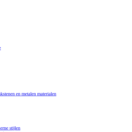
e
akstenen en metalen materialen
rne stijlen