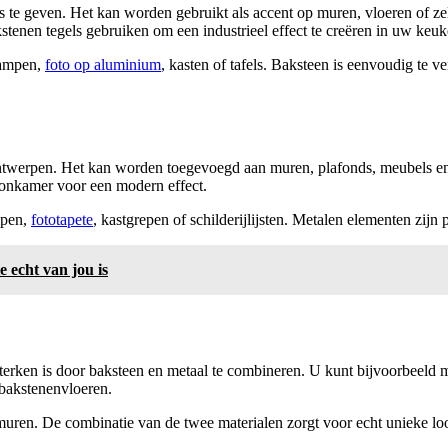
s te geven. Het kan worden gebruikt als accent op muren, vloeren of z
tenen tegels gebruiken om een industrieel effect te creëren in uw keu
lampen,
foto op aluminium
, kasten of tafels. Baksteen is eenvoudig te v
e ontwerpen. Het kan worden toegevoegd aan muren, plafonds, meubels e
onkamer voor een modern effect.
mpen,
fototapete
, kastgrepen of schilderijlijsten. Metalen elementen zijn
e echt van jou is
terken is door baksteen en metaal te combineren. U kunt bijvoorbeeld 
 bakstenenvloeren.
uren. De combinatie van de twee materialen zorgt voor echt unieke look