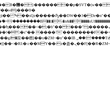
� ��x�;�-
/��������B��:�-�n&������nUf���������
��ϐܢ��F[��x�ZMz�G�� %嬩�/c��������[[��<�RI:�:c��MΎ��:z�졾�ܢ