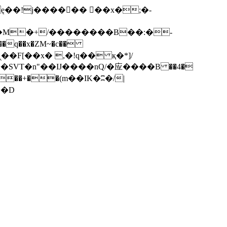
q��x�ZM~�
c��
��F[��R�ZM~�D