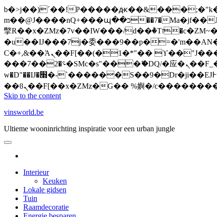
b�>j��)΄��!P�����ԫ��&���;�"k��B�޶�}��������p�SVT�(w��ę��!j�����
m��@J����nQ+���պ��כ��7�Ma�jf��J��ͱ4j���Ѳ�
撆R��x�ZMz�7v��IW���/d��ٞ�Тז�c�ZM~�ji�� ߒ��sQz�����Ԡ��DW��3�De�n"��M�+/��������B��:�-
�u��IJ���7j�委���9��p�=�'m��AN�ޭ�=
Ϲ�+,&��Ὰܢ��F[��(�1�*"�� ϒ��"J����ԧ�����<�;�b"�� ���"j�����ܢ��F[��x� ,�!q�� қ�*]/
���؝�2��7�SMc�s"���ޭ�DQ/�应�ܢ��F_��!� :�s"�� ����7`��������F��+�SVT�n"��IJ����nQ/�应����B ��4�
w�D"��IJ�׭�-`������S��9�Dr�ji��EJ߅��gJ�应��矁[��x�ZM~�n"��IB؃��!'����Тѕ��+��(m��IK�ʭ�/|
Skip to the content
vinsworld.be
Ultieme wooninrichting inspiratie voor een urban jungle
Interieur
Keuken
Lokale gidsen
Tuin
Raamdecoratie
Energie besparen