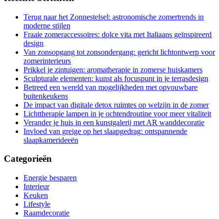
Terug naar het Zonnestelsel: astronomische zomertrends in
moderne stijlen
Fraaie zomeraccessoires: dolce vita met Italiaans geïnspireerd
design
Van zonsopgang tot zonsondergang: gericht lichtontwerp voor
zomerinterieurs
Prikkel je zintuigen: aromatherapie in zomerse huiskamers
Sculpturale elementen: kunst als focuspunt in je terrasdesign
Betreed een wereld van mogelijkheden met opvouwbare
buitenkeukens
De impact van digitale detox ruimtes op welzijn in de zomer
Lichttherapie lampen in je ochtendroutine voor meer vitaliteit
Verander je huis in een kunstgalerij met AR wanddecoratie
Invloed van greige op het slaapgedrag: ontspannende
slaapkamerideeën
Categorieën
Energie besparen
Interieur
Keuken
Lifestyle
Raamdecoratie