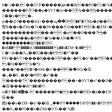
b�>j��)΄��!P�����ԫ��&���;�"k��B
��������p�SVT�(w��ę��!j���
��x�;�-
m��@J����nQ+���պ��כ��7�Ma�jf��J��ͱ4j���Ѳ�
撆R��x�ZMz�7v��IW���/d��ٞ�Тז�c�ZM~�ji�� ߒ��sQz�����Ԡ��DW��3�De�n"��M�+/
��������B��:�-�u��IJ���7j�
委���9��p�=�'m��AN�ޭ�=/
��������B��:�-
�n&������nUf���������q��x�ZM~�
c��
Ϲ�+,&��Ὰܢ��F[��(�1�*"��
ϒ��"J����ԧ�����<�;�b"�� ���"j��
,�!q�� қ�*]/
���؝�2��7�SMc�s"���ޭ�DQ/�应
�ܢ��F_��!� :�s"��
����7`��������F��+�SVT�n"��IJ�
�应����B ��4�
w�D"��IJ�׭�-`������S��9�Dr�ji��EJ߅��gJ�
应��
矁[��x�ZM~�n"��IB؃��!'����Тѕ��+��(m��IK�ʭ�/|
��ϐܢ��F[��x�ZMz�G�� %嬩