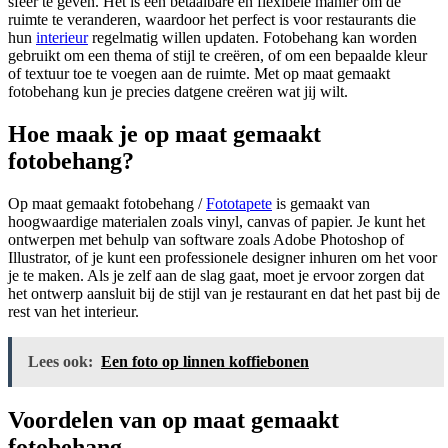
sfeer te geven. Het is een betaalbare en flexibele manier om de
ruimte te veranderen, waardoor het perfect is voor restaurants die
hun
interieur
regelmatig willen updaten. Fotobehang kan worden
gebruikt om een thema of stijl te creëren, of om een bepaalde kleur
of textuur toe te voegen aan de ruimte. Met op maat gemaakt
fotobehang kun je precies datgene creëren wat jij wilt.
Hoe maak je op maat gemaakt
fotobehang?
Op maat gemaakt fotobehang /
Fototapete
is gemaakt van
hoogwaardige materialen zoals vinyl, canvas of papier. Je kunt het
ontwerpen met behulp van software zoals Adobe Photoshop of
Illustrator, of je kunt een professionele designer inhuren om het voor
je te maken. Als je zelf aan de slag gaat, moet je ervoor zorgen dat
het ontwerp aansluit bij de stijl van je restaurant en dat het past bij de
rest van het interieur.
Lees ook:
Een foto op linnen koffiebonen
Voordelen van op maat gemaakt
fotobehang