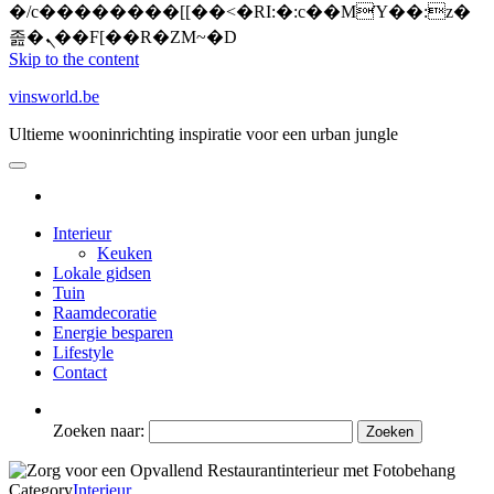
�/c��������[[��<�RI:�:c��MΎ��:z�
졾�ܢ��F[��R�ZM~�D
Skip to the content
vinsworld.be
Ultieme wooninrichting inspiratie voor een urban jungle
Interieur
Keuken
Lokale gidsen
Tuin
Raamdecoratie
Energie besparen
Lifestyle
Contact
Zoeken naar:
Category
Interieur