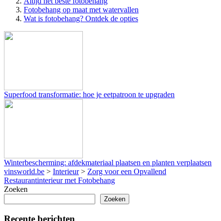
Altijd het beste fotobehang
Fotobehang op maat met watervallen
Wat is fotobehang? Ontdek de opties
Superfood transformatie: hoe je eetpatroon te upgraden
Winterbescherming: afdekmateriaal plaatsen en planten verplaatsen
vinsworld.be
>
Interieur
>
Zorg voor een Opvallend
Restaurantinterieur met Fotobehang
Zoeken
Zoeken
Recente berichten