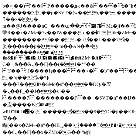
b�>j��)΄��!P�����ԫ��&���;�"k��B
��������p�SVT�(w��ę��!j���
��x�;�-
m��@J����nQ+���պ��כ��7�Ma�jf��J��ͱ4j���Ѳ�
撆R��x�ZMz�7v��IW���/d��ٞ�Тז�c�ZM~�ji�� ߒ��sQz�����Ԡ��DW��3�De�n"��M�+/
��������B��:�-�u��IJ���7j�
委���9��p�=�'m��AN�ޭ�=/
��������B��:�-
�n&������nUf���������q��x�ZM~�
c��
Ϲ�+,&��Ὰܢ��F[��(�1�*"��
ϒ��"J����ԧ�����<�;�b"�� ���"j��
,�!q�� қ�*]/
���؝�2��7�SMc�s"���ޭ�DQ/�应
�ܢ��F_��!� :�s"��
����7`��������F��+�SVT�n"��IJ�
�应����B ��4�
w�D"��IJ�׭�-`������S��9�Dr�ji��EJ߅��gJ�
应��
矁[��x�ZM~�n"��IB؃��!'����Тѕ��+��(m��IK�ʭ�/|
��ϐܢ��F[��x�ZMz�G�� %嬩