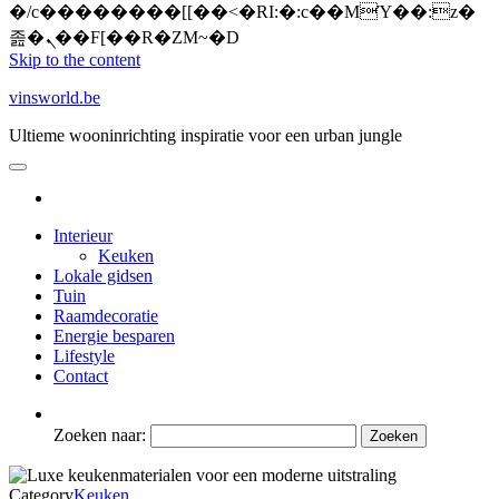
�/c��������[[��<�RI:�:c��MΎ��:z�
졾�ܢ��F[��R�ZM~�D
Skip to the content
vinsworld.be
Ultieme wooninrichting inspiratie voor een urban jungle
Interieur
Keuken
Lokale gidsen
Tuin
Raamdecoratie
Energie besparen
Lifestyle
Contact
Zoeken naar:
Category
Keuken