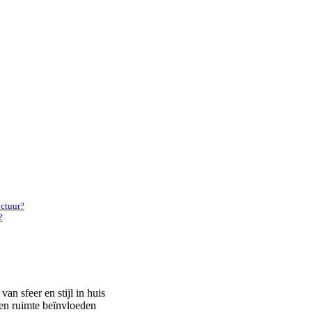
uctuur?
?
an sfeer en stijl in huis
een ruimte beïnvloeden