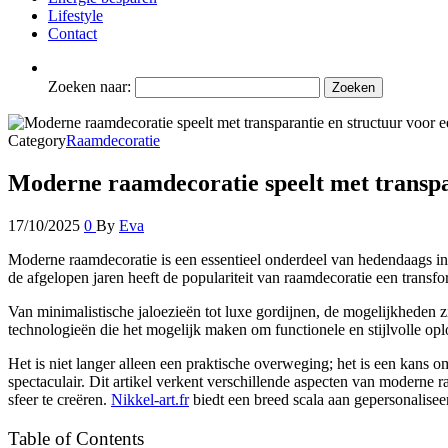
Lifestyle
Contact
Zoeken naar:
Category
Raamdecoratie
Moderne raamdecoratie speelt met transpar
17/10/2025
0
By
Eva
Moderne raamdecoratie is een essentieel onderdeel van hedendaags inte
de afgelopen jaren heeft de populariteit van raamdecoratie een transf
Van minimalistische jaloezieën tot luxe gordijnen, de mogelijkheden 
technologieën die het mogelijk maken om functionele en stijlvolle op
Het is niet langer alleen een praktische overweging; het is een kans o
spectaculair. Dit artikel verkent verschillende aspecten van moderne 
sfeer te creëren.
Nikkel-art.fr
biedt een breed scala aan gepersonalisee
Table of Contents