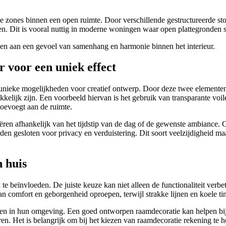
nde zones binnen een open ruimte. Door verschillende gestructureerde s
sen. Dit is vooral nuttig in moderne woningen waar open plattegronden 
agen aan een gevoel van samenhang en harmonie binnen het interieur.
 voor een uniek effect
t unieke mogelijkheden voor creatief ontwerp. Door deze twee element
ekkelijk zijn. Een voorbeeld hiervan is het gebruik van transparante voil
 toevoegt aan de ruimte.
ëren afhankelijk van het tijdstip van de dag of de gewenste ambiance.
rden gesloten voor privacy en verduistering. Dit soort veelzijdigheid m
 huis
 te beïnvloeden. De juiste keuze kan niet alleen de functionaliteit ver
 comfort en geborgenheid oproepen, terwijl strakke lijnen en koele tin
elen in hun omgeving. Een goed ontworpen raamdecoratie kan helpen bi
deren. Het is belangrijk om bij het kiezen van raamdecoratie rekening