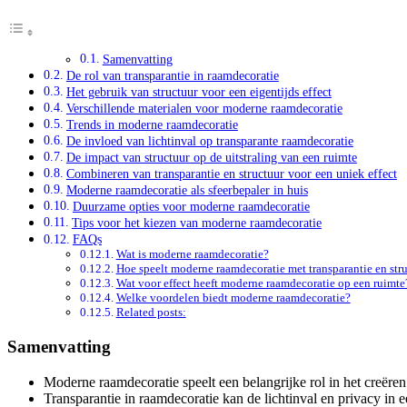
Samenvatting
De rol van transparantie in raamdecoratie
Het gebruik van structuur voor een eigentijds effect
Verschillende materialen voor moderne raamdecoratie
Trends in moderne raamdecoratie
De invloed van lichtinval op transparante raamdecoratie
De impact van structuur op de uitstraling van een ruimte
Combineren van transparantie en structuur voor een uniek effect
Moderne raamdecoratie als sfeerbepaler in huis
Duurzame opties voor moderne raamdecoratie
Tips voor het kiezen van moderne raamdecoratie
FAQs
Wat is moderne raamdecoratie?
Hoe speelt moderne raamdecoratie met transparantie en str
Wat voor effect heeft moderne raamdecoratie op een ruimte
Welke voordelen biedt moderne raamdecoratie?
Related posts:
Samenvatting
Moderne raamdecoratie speelt een belangrijke rol in het creëren v
Transparantie in raamdecoratie kan de lichtinval en privacy in 