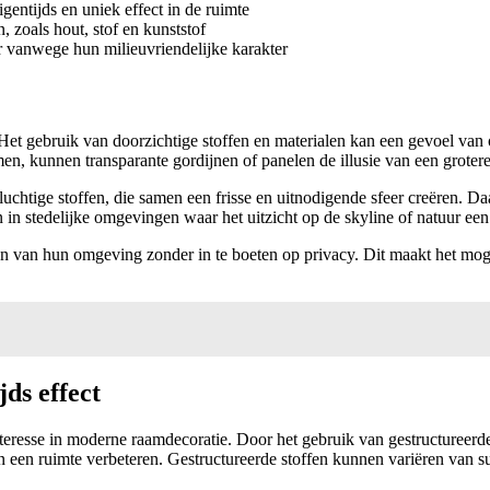
gentijds en uniek effect in de ruimte
 zoals hout, stof en kunststof
 vanwege hun milieuvriendelijke karakter
et gebruik van doorzichtige stoffen en materialen kan een gevoel van o
men, kunnen transparante gordijnen of panelen de illusie van een groter
 luchtige stoffen, die samen een frisse en uitnodigende sfeer creëren. 
n in stedelijke omgevingen waar het uitzicht op de skyline of natuur ee
n van hun omgeving zonder in te boeten op privacy. Dit maakt het mog
ds effect
 interesse in moderne raamdecoratie. Door het gebruik van gestructureerde
n een ruimte verbeteren. Gestructureerde stoffen kunnen variëren van sub