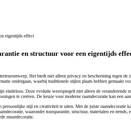
antie en structuur voor een eigentijds effe
rieurontwerp. Het biedt niet alleen privacy en bescherming tegen de zon
ormatie ondergaan, waarbij traditionele stijlen plaats hebben gemaakt v
zijn eindeloos. Deze evolutie weerspiegelt niet alleen de veranderend
lossingen te creëren. De keuze voor moderne raamdecoratie kan een aan
m persoonlijke stijl en creativiteit te uiten. Met de juiste raamdecorat
raamdecoratie, waaronder transparantie, structuur, materialen en trend
rde muurdecoratie.