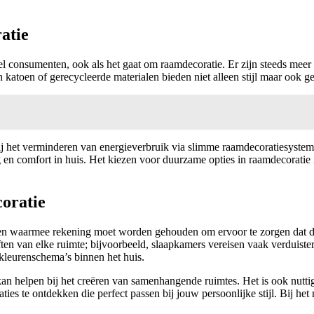
atie
consumenten, ook als het gaat om raamdecoratie. Er zijn steeds meer op
h katoen of gerecycleerde materialen bieden niet alleen stijl maar ook
bij het verminderen van energieverbruik via slimme raamdecoratiesys
 en comfort in huis. Het kiezen voor duurzame opties in raamdecoratie i
oratie
ren waarmee rekening moet worden gehouden om ervoor te zorgen dat de 
ften van elke ruimte; bijvoorbeeld, slaapkamers vereisen vaak verduiste
kleurenschema’s binnen het huis.
n helpen bij het creëren van samenhangende ruimtes. Het is ook nuttig 
ties te ontdekken die perfect passen bij jouw persoonlijke stijl. Bij h