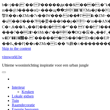
b�>j��)΄��!P�����ԫ��&���;�"k��B�޶�}��������p�SVT�(w��ę��!j�����
m��@J����nQ+���պ��כ��7�Ma�jf��J��ͱ4j���Ѳ�
撆R��x�ZMz�7v��IW���/d��ٞ�Тז�c�ZM~�ji�� ߒ��sQz�����Ԡ��DW��3�De�n"��M�+/��������B��:�-
�u��IJ���7j�委���9��p�=�'m��AN�ޭ�=
Ϲ�+,&��Ὰܢ��F[��(�1�*"�� ϒ��"J����ԧ�����<�;�b"�� ���"j�����ܢ��F[��x� ,�!q�� қ�*]/
���؝�2��7�SMc�s"���ޭ�DQ/�应�ܢ��F_��!� :�s"�� ����7`��������F��+�SVT�n"��IJ����nQ/�应����B ��4�
w�D"��IJ�׭�-`������S��9�Dr�ji��EJ߅��gJ�应��矁[��x�ZM~�n"��IB؃��!'����Тѕ��+��(m��IK�ʭ�/|
Skip to the content
vinsworld.be
Ultieme wooninrichting inspiratie voor een urban jungle
Interieur
Keuken
Lokale gidsen
Tuin
Raamdecoratie
Energie besparen