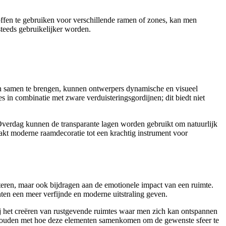
toffen te gebruiken voor verschillende ramen of zones, kan men
steeds gebruikelijker worden.
en samen te brengen, kunnen ontwerpers dynamische en visueel
es in combinatie met zware verduisteringsgordijnen; dit biedt niet
 Overdag kunnen de transparante lagen worden gebruikt om natuurlijk
aakt moderne raamdecoratie tot een krachtig instrument voor
beteren, maar ook bijdragen aan de emotionele impact van een ruimte.
ten een meer verfijnde en moderne uitstraling geven.
j het creëren van rustgevende ruimtes waar men zich kan ontspannen
 te houden met hoe deze elementen samenkomen om de gewenste sfeer te