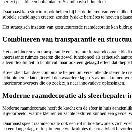
perfect past bij een bohemian of Scandinavisch interieur.
Daarnaast kan structuur ook helpen bij het definiëren van verschille
subtiele scheidingen creëren zonder fysieke barrières te hoeven plaat
Het strategisch inzetten van gestructureerde raamdecoratie kan bijdr
Combineren van transparantie en structuur
Het combineren van transparantie en structuur in raamdecoratie bied
interessante ruimtes creëren die zowel functioneel als esthetisch aantr
alleen flexibiliteit in lichtinval maar ook een gelaagd effect dat diepte
Bovendien kan deze combinatie helpen om verschillende sferen te cre
licht binnen te laten, terwijl de zwaardere lagen ’s avonds kunnen wo
interieurontwerpers die op zoek zijn naar innovatieve oplossingen.
Moderne raamdecoratie als sfeerbepaler in
Moderne raamdecoratie heeft de kracht om de sfeer in huis aanzienlijk
Bijvoorbeeld, warme kleuren en zachte texturen kunnen een gevoel van
Daarnaast speelt raamdecoratie ook een rol in hoe bewoners zich vo
na een lange dag, of inspirerende werkruimtes die creativiteit bevor