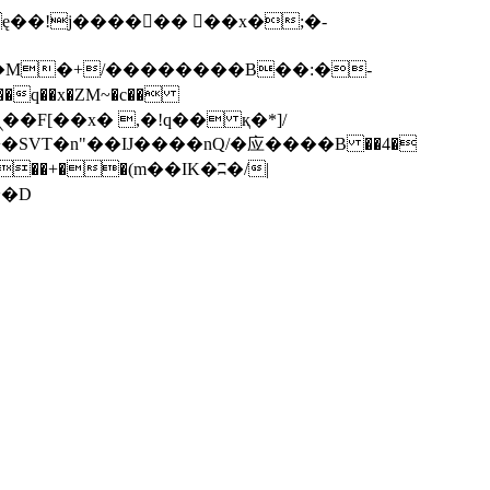
q��x�ZM~�
c��
��F[��R�ZM~�D