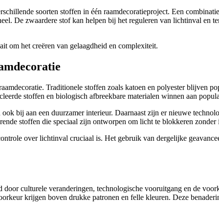
schillende soorten stoffen in één raamdecoratieproject. Een combinatie
neel. De zwaardere stof kan helpen bij het reguleren van lichtinval en te
aait om het creëren van gelaagdheid en complexiteit.
aamdecoratie
aamdecoratie. Traditionele stoffen zoals katoen en polyester blijven po
cleerde stoffen en biologisch afbreekbare materialen winnen aan popul
n ook bij aan een duurzamer interieur. Daarnaast zijn er nieuwe technol
rende stoffen die speciaal zijn ontworpen om licht te blokkeren zonder in
ontrole over lichtinval cruciaal is. Het gebruik van dergelijke geavan
 door culturele veranderingen, technologische vooruitgang en de voor
orkeur krijgen boven drukke patronen en felle kleuren. Deze benadering