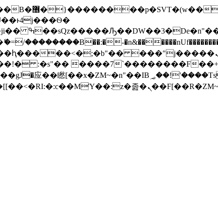
� ��x�;�-
/��������B��:�-�n&������nUf���������
��ϐܢ��F[��x�ZMz�G�� %嬩�/c��������[[��<�RI:�:c��MΎ��:z�졾�ܢ