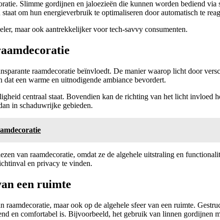
oratie. Slimme gordijnen en jaloezieën die kunnen worden bediend via s
 staat om hun energieverbruik te optimaliseren door automatisch te reag
neler, maar ook aantrekkelijker voor tech-savvy consumenten.
 raamdecoratie
 transparante raamdecoratie beïnvloedt. De manier waarop licht door versc
ren dat een warme en uitnodigende ambiance bevordert.
lligheid centraal staat. Bovendien kan de richting van het licht invlo
n dan in schaduwrijke gebieden.
aamdecoratie
iezen van raamdecoratie, omdat ze de algehele uitstraling en functiona
ichtinval en privacy te vinden.
van een ruimte
 van raamdecoratie, maar ook op de algehele sfeer van een ruimte. Gest
end en comfortabel is. Bijvoorbeeld, het gebruik van linnen gordijnen m