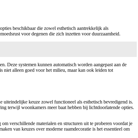
ties beschikbaar die zowel esthetisch aantrekkelijk als
 gemoedsrust voor degenen die zich inzetten voor duurzaamheid.
temen. Deze systemen kunnen automatisch worden aangepast aan de
s niet alleen goed voor het milieu, maar kan ook leiden tot
uiteindelijke keuze zowel functioneel als esthetisch bevredigend is.
ring terwijl woonkamers meer baat hebben bij lichtdoorlatende opties.
om verschillende materialen en structuren uit te proberen voordat je
et maken van keuzes over moderne raamdecoratie is het essentieel om