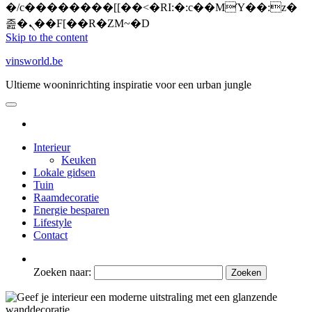
�/c��������[[��<�RI:�:c��MΎ��:z�
졾�ܢ��F[��R�ZM~�D
Skip to the content
vinsworld.be
Ultieme wooninrichting inspiratie voor een urban jungle
Interieur
Keuken
Lokale gidsen
Tuin
Raamdecoratie
Energie besparen
Lifestyle
Contact
Zoeken naar: