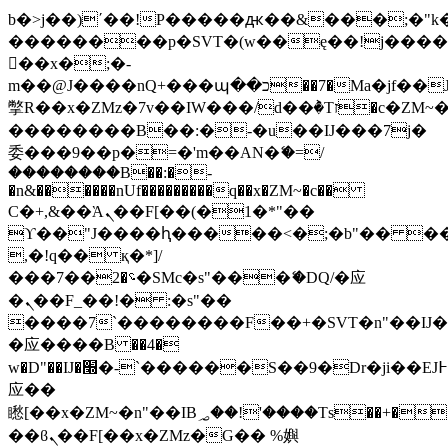
b�>j��)΄��!P�����ԫ��&���;�"k��B
��������p�SVT�(w��ę��!j���
��x�;�-
m��@J����nQ+���պ��כ��7�Ma�jf��J��ͱ4j���Ѳ�
撆R��x�ZMz�7v��IW���/d��ٞ�Тז�c�ZM~�ji�� ߒ��sQz�����Ԡ��DW��3�De�n"��M�+/
��������B��:�-�u��IJ���7j�
委���9��p�=�'m��AN�ޭ�=/
��������B��:�-
�n&������nUf���������q��x�ZM~�
c��
Ϲ�+,&��Ὰܢ��F[��(�1�*"��
ϒ��"J����ԧ�����<�;�b"�� ���"j��
,�!q�� қ�*]/
���؝�2��7�SMc�s"���ޭ�DQ/�应
�ܢ��F_��!� :�s"��
����7`��������F��+�SVT�n"��IJ�
�应����B ��4�
w�D"��IJ�׭�-`������S��9�Dr�ji��EJ߅��gJ�
应��
矁[��x�ZM~�n"��IB؃��!'����Тѕ��+��(m��IK�ʭ�/|
��ϐܢ��F[��x�ZMz�G�� %嬩