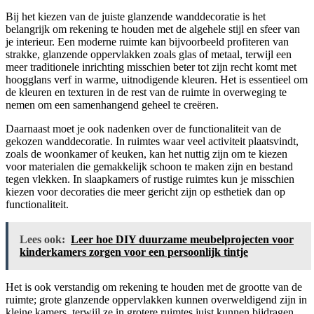
Bij het kiezen van de juiste glanzende wanddecoratie is het
belangrijk om rekening te houden met de algehele stijl en sfeer van
je interieur. Een moderne ruimte kan bijvoorbeeld profiteren van
strakke, glanzende oppervlakken zoals glas of metaal, terwijl een
meer traditionele inrichting misschien beter tot zijn recht komt met
hoogglans verf in warme, uitnodigende kleuren. Het is essentieel om
de kleuren en texturen in de rest van de ruimte in overweging te
nemen om een samenhangend geheel te creëren.
Daarnaast moet je ook nadenken over de functionaliteit van de
gekozen wanddecoratie. In ruimtes waar veel activiteit plaatsvindt,
zoals de woonkamer of keuken, kan het nuttig zijn om te kiezen
voor materialen die gemakkelijk schoon te maken zijn en bestand
tegen vlekken. In slaapkamers of rustige ruimtes kun je misschien
kiezen voor decoraties die meer gericht zijn op esthetiek dan op
functionaliteit.
Lees ook:
Leer hoe DIY duurzame meubelprojecten voor
kinderkamers zorgen voor een persoonlijk tintje
Het is ook verstandig om rekening te houden met de grootte van de
ruimte; grote glanzende oppervlakken kunnen overweldigend zijn in
kleine kamers, terwijl ze in grotere ruimtes juist kunnen bijdragen